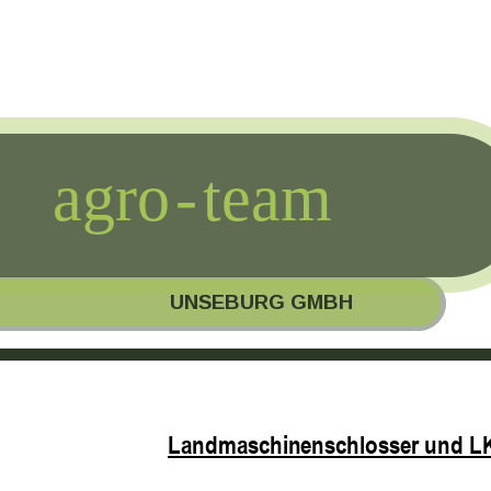
agro
-
team      
                     UNSEBURG GMBH           
Landmaschinenschlosser und LK